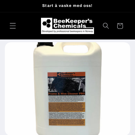
Gå
Start å vaske med oss!
videre til
innholdet
Handlekurv