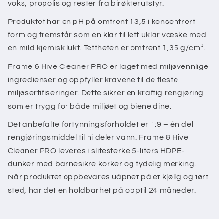
voks, propolis og rester fra birøkterutstyr.
Produktet har en pH på omtrent 13,5 i konsentrert
form og fremstår som en klar til lett uklar væske med
en mild kjemisk lukt. Tettheten er omtrent 1,35 g/cm³.
Frame & Hive Cleaner PRO er laget med miljøvennlige
ingredienser og oppfyller kravene til de fleste
miljøsertifiseringer. Dette sikrer en kraftig rengjøring
som er trygg for både miljøet og biene dine.
Det anbefalte fortynningsforholdet er 1:9 – én del
rengjøringsmiddel til ni deler vann. Frame & Hive
Cleaner PRO leveres i slitesterke 5-liters HDPE-
dunker med barnesikre korker og tydelig merking.
Når produktet oppbevares uåpnet på et kjølig og tørt
sted, har det en holdbarhet på opptil 24 måneder.