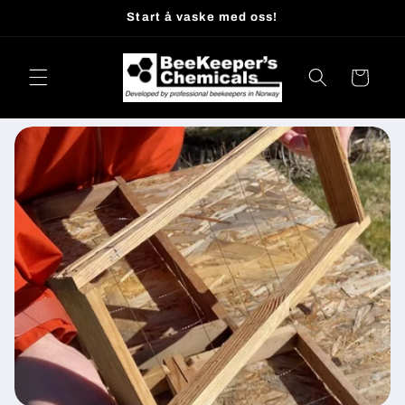
Gå
Start å vaske med oss!
videre til
innholdet
Handlekurv